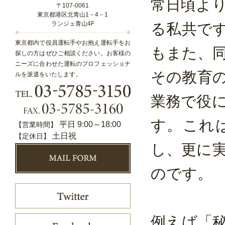
常日頃よ
〒107-0061
東京都港区北青山1－4－1
ランジェ青山4F
る私共で
東京都内で役員運転手やお抱え運転手をお
もまた、
探しの方はぜひご相談ください。お客様の
ニーズに合わせた運転のプロフェッショナ
その教育
ルを派遣をいたします。
業務で役
す。これ
平日 9:00～18:00
【営業時間】
土日祝
【定休日】
し、更に
のです。
例えば「